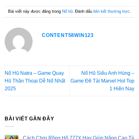
Bài viết này được đăng trong
Nổ hũ
. Đánh dấu
liên kết thường trực
.
CONTENT58WIN123
Nổ Hũ Natra – Game Quay
Nổ Hũ Siêu Anh Hùng –
Hũ Thần Thoại Dễ Nổ Nhất
Game Đề Tài Marvel Hot Top
2025
1 Hiện Nay
BÀI VIẾT GẦN ĐÂY
Cách Chơi Rồng Hổ 777X Hay Giúp Nâng Cao Tỷ