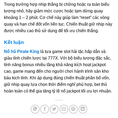
Trong trường hợp nhịp thắng bị chững hoặc ra toàn biểu
tượng nhỏ, hãy giảm mức cược hoặc tạm dừng quay
khoảng 1 – 2 phút. Cơ chế này giúp làm “reset” các vòng
quay và hạn chế đốt vốn liên tục. Chiến thuật giữ nhịp này
được nhiều cao thủ sử dụng để tối ưu chiến thắng.
Kết luận
Nổ hũ Pirate King
là tựa game slot hải tặc hấp dẫn và
giàu tính chiến lược tại 777X. Với bộ biểu tượng đặc sắc,
tính năng bonus nhiều tầng khả năng kích hoạt jackpot
cao, game mang đến cho người chơi hành trình săn kho
báu kịch tính. Khi áp dụng đúng chiến thuật phân bổ vốn,
giữ nhịp quay lựa chọn thời điểm nghỉ phù hợp, bet thủ
hoàn toàn có thể gia tăng tỷ lệ nổ jackpot tối ưu lợi nhuận.