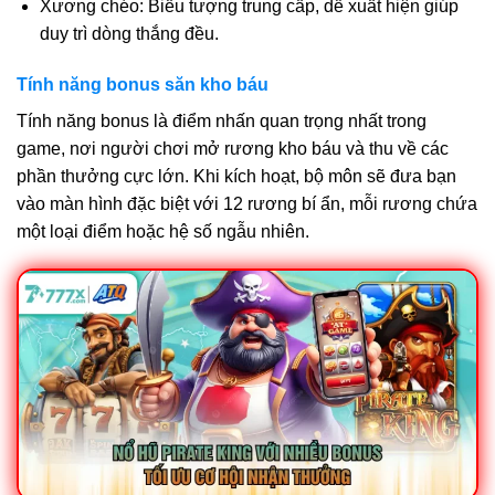
Xương chéo: Biểu tượng trung cấp, dễ xuất hiện giúp
duy trì dòng thắng đều.
Tính năng bonus săn kho báu
Tính năng bonus là điểm nhấn quan trọng nhất trong
game, nơi người chơi mở rương kho báu và thu về các
phần thưởng cực lớn. Khi kích hoạt, bộ môn sẽ đưa bạn
vào màn hình đặc biệt với 12 rương bí ẩn, mỗi rương chứa
một loại điểm hoặc hệ số ngẫu nhiên.