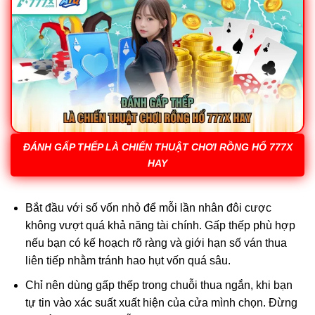
ĐÁNH GẤP THẾP LÀ CHIẾN THUẬT CHƠI RỒNG HỔ 777X
HAY
Bắt đầu với số vốn nhỏ để mỗi lần nhân đôi cược
không vượt quá khả năng tài chính. Gấp thếp phù hợp
nếu bạn có kế hoạch rõ ràng và giới hạn số ván thua
liên tiếp nhằm tránh hao hụt vốn quá sâu.
Chỉ nên dùng gấp thếp trong chuỗi thua ngắn, khi bạn
tự tin vào xác suất xuất hiện của cửa mình chọn. Đừng