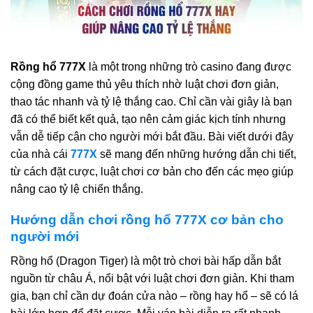
Rồng hổ 777X
là một trong những trò casino đang được
cộng đồng game thủ yêu thích nhờ luật chơi đơn giản,
thao tác nhanh và tỷ lệ thắng cao. Chỉ cần vài giây là bạn
đã có thể biết kết quả, tạo nên cảm giác kịch tính nhưng
vẫn dễ tiếp cận cho người mới bắt đầu. Bài viết dưới đây
của nhà cái
777X
sẽ mang đến những hướng dẫn chi tiết,
từ cách đặt cược, luật chơi cơ bản cho đến các mẹo giúp
nâng cao tỷ lệ chiến thắng.
Hướng dẫn chơi rồng hổ 777X cơ bản cho
người mới
Rồng hổ (Dragon Tiger) là một trò chơi bài hấp dẫn bắt
nguồn từ châu Á, nổi bật với luật chơi đơn giản. Khi tham
gia, bạn chỉ cần dự đoán cửa nào – rồng hay hổ – sẽ có lá