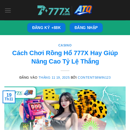
Bỏ
qua
nội
dung
ĐĂNG KÝ +88K
ĐĂNG NHẬP
CASINO
Cách Chơi Rồng Hổ 777X Hay Giúp
Nâng Cao Tỷ Lệ Thắng
ĐĂNG VÀO
THÁNG 11 19, 2025
BỞI
CONTENT58WIN123
19
Th11