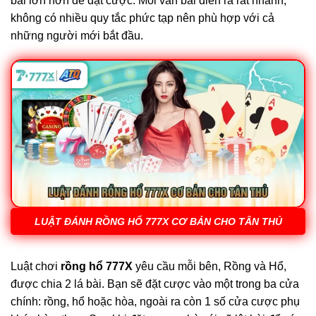
bài lớn hơn để đặt cược. Mỗi ván bài diễn ra rất nhanh,
không có nhiều quy tắc phức tạp nên phù hợp với cả
những người mới bắt đầu.
LUẬT ĐÁNH RỒNG HỔ 777X CƠ BẢN CHO TÂN THỦ
Luật chơi
rồng hổ 777X
yêu cầu mỗi bên, Rồng và Hổ,
được chia 2 lá bài. Bạn sẽ đặt cược vào một trong ba cửa
chính: rồng, hổ hoặc hòa, ngoài ra còn 1 số cửa cược phụ