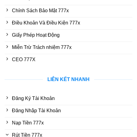
Chính Sách Bảo Mật 777x
Điều Khoản Và Điều Kiện 777x
Giấy Phép Hoạt Động
Miễn Trừ Trách nhiệm 777x
CEO 777X
LIÊN KẾT NHANH
Đăng Ký Tài Khoản
Đăng Nhập Tài Khoản
Nạp Tiền 777x
Rút Tiền 777x