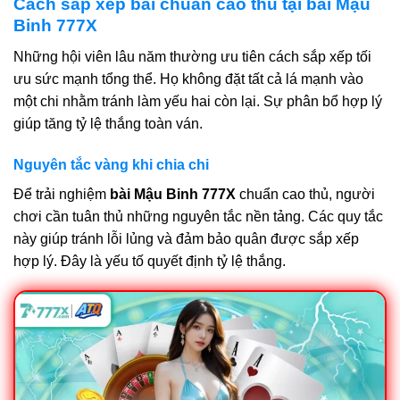
Cách sắp xếp bài chuẩn cao thủ tại bài Mậu
Binh 777X
Những hội viên lâu năm thường ưu tiên cách sắp xếp tối
ưu sức mạnh tổng thể. Họ không đặt tất cả lá mạnh vào
một chi nhằm tránh làm yếu hai còn lại. Sự phân bổ hợp lý
giúp tăng tỷ lệ thắng toàn ván.
Nguyên tắc vàng khi chia chi
Để trải nghiệm
bài Mậu Binh 777X
chuẩn cao thủ, người
chơi cần tuân thủ những nguyên tắc nền tảng. Các quy tắc
này giúp tránh lỗi lủng và đảm bảo quân được sắp xếp
hợp lý. Đây là yếu tố quyết định tỷ lệ thắng.