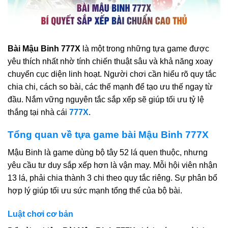
Bài Mậu Binh 777X
là một trong những tựa game được
yêu thích nhất nhờ tính chiến thuật sâu và khả năng xoay
chuyển cục diện linh hoạt. Người chơi cần hiểu rõ quy tắc
chia chi, cách so bài, các thế mạnh để tạo ưu thế ngay từ
đầu. Nắm vững nguyên tắc sắp xếp sẽ giúp tối ưu tỷ lệ
thắng tại nhà cái
777X
.
Tổng quan về tựa game bài Mậu Binh 777X
Mậu Binh
là game dùng bộ tây 52 lá quen thuộc, nhưng
yêu cầu tư duy sắp xếp hơn là vận may. Mỗi hội viên nhận
13 lá, phải chia thành 3 chi theo quy tắc riêng. Sự phân bổ
hợp lý giúp tối ưu sức mạnh tổng thể của bộ bài.
Luật chơi cơ bản