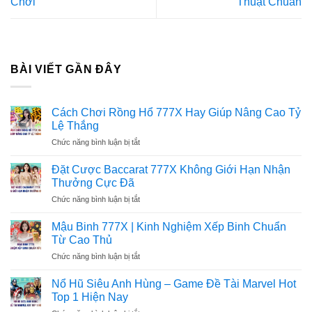
Chơi
Thuật Chuẩn
BÀI VIẾT GẦN ĐÂY
Cách Chơi Rồng Hổ 777X Hay Giúp Nâng Cao Tỷ
Lệ Thắng
ở
Chức năng bình luận bị tắt
Cách
Chơi
Đặt Cược Baccarat 777X Không Giới Hạn Nhận
Rồng
Thưởng Cực Đã
Hổ
ở
Chức năng bình luận bị tắt
777X
Đặt
Hay
Cược
Giúp
Mậu Binh 777X | Kinh Nghiệm Xếp Binh Chuẩn
Baccarat
Nâng
Từ Cao Thủ
777X
Cao
ở
Chức năng bình luận bị tắt
Không
Tỷ
Mậu
Giới
Lệ
Binh
Hạn
Nổ Hũ Siêu Anh Hùng – Game Đề Tài Marvel Hot
Thắng
777X
Nhận
Top 1 Hiện Nay
|
Thưởng