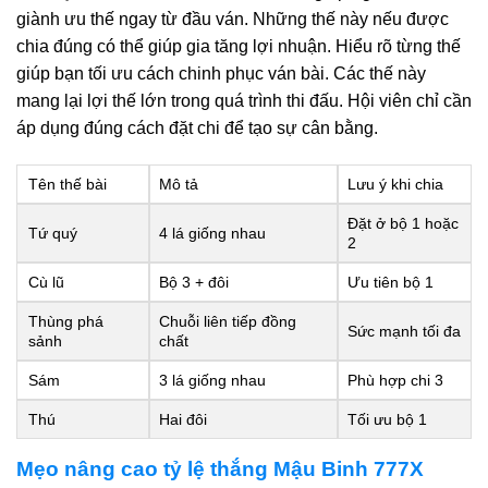
giành ưu thế ngay từ đầu ván. Những thế này nếu được
chia đúng có thể giúp gia tăng lợi nhuận. Hiểu rõ từng thế
giúp bạn tối ưu cách chinh phục ván bài. Các thế này
mang lại lợi thế lớn trong quá trình thi đấu. Hội viên chỉ cần
áp dụng đúng cách đặt chi để tạo sự cân bằng.
Tên thế bài
Mô tả
Lưu ý khi chia
Đặt ở bộ 1 hoặc
Tứ quý
4 lá giống nhau
2
Cù lũ
Bộ 3 + đôi
Ưu tiên bộ 1
Thùng phá
Chuỗi liên tiếp đồng
Sức mạnh tối đa
sảnh
chất
Sám
3 lá giống nhau
Phù hợp chi 3
Thú
Hai đôi
Tối ưu bộ 1
Mẹo nâng cao tỷ lệ thắng Mậu Binh 777X