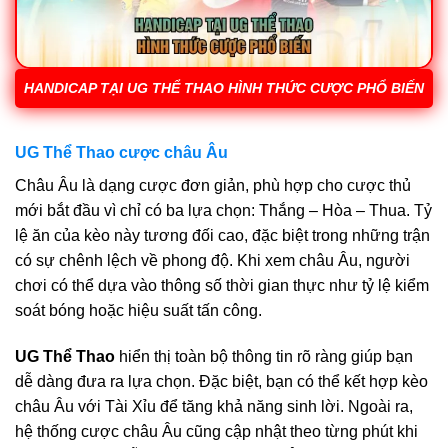
HANDICAP TẠI UG THỂ THAO HÌNH THỨC CƯỢC PHỔ BIẾN
UG Thể Thao cược châu Âu
Châu Âu là dạng cược đơn giản, phù hợp cho cược thủ
mới bắt đầu vì chỉ có ba lựa chọn: Thắng – Hòa – Thua. Tỷ
lệ ăn của kèo này tương đối cao, đặc biệt trong những trận
có sự chênh lệch về phong độ. Khi xem châu Âu, người
chơi có thể dựa vào thông số thời gian thực như tỷ lệ kiểm
soát bóng hoặc hiệu suất tấn công.
UG Thể Thao
hiển thị toàn bộ thông tin rõ ràng giúp bạn
dễ dàng đưa ra lựa chọn. Đặc biệt, bạn có thể kết hợp kèo
châu Âu với Tài Xỉu để tăng khả năng sinh lời. Ngoài ra,
hệ thống cược châu Âu cũng cập nhật theo từng phút khi