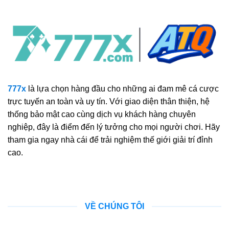
–
Từng
Hỗ
Trận
Trợ
Đấu
Bảng
Thống
Kê
Siêu
Chuẩn
777x
là lựa chọn hàng đầu cho những ai đam mê cá cược
trực tuyến an toàn và uy tín. Với giao diện thân thiện, hệ
thống bảo mật cao cùng dịch vụ khách hàng chuyên
nghiệp, đây là điểm đến lý tưởng cho mọi người chơi. Hãy
tham gia ngay nhà cái để trải nghiệm thế giới giải trí đỉnh
cao.
VỀ CHÚNG TÔI