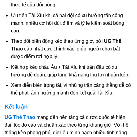
thực tế của đội bóng.
Ưu tiên Tài Xỉu khi cả hai đội có xu hướng tấn công
mạnh, nhiều cơ hội dứt điểm và tỷ lệ kiểm soát bóng
cao.
Theo dõi biến động kèo theo từng giờ, bởi
UG Thể
Thao
cập nhật cực chính xác, giúp người chơi bắt
được điểm rơi hợp lý.
Kết hợp kèo châu Âu + Tài Xỉu khi trận đấu có xu
hướng dễ đoán, giúp tăng khả năng thu lợi nhuận kép.
Xem diễn biến trọng tài, vì những trận căng thẳng dễ có
thẻ phạt, ảnh hưởng mạnh đến kết quả Tài Xỉu.
Kết luận
UG Thể Thao
mang đến nền tảng cá cược quốc tế hiện
đại, tốc độ cao và chuẩn xác theo từng khung giờ. Với hệ
thống kèo phong phú, dữ liệu minh bạch nhiều tính năng