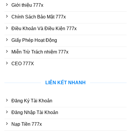
Giới thiệu 777x
Chính Sách Bảo Mật 777x
Điều Khoản Và Điều Kiện 777x
Giấy Phép Hoạt Động
Miễn Trừ Trách nhiệm 777x
CEO 777X
LIÊN KẾT NHANH
Đăng Ký Tài Khoản
Đăng Nhập Tài Khoản
Nạp Tiền 777x